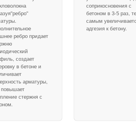
кловолокна
соприкосновения с
азуя"ребро"
бетоном в 3-5 раз, т
атуры.
самым увеличивает
олнительное
адгезия к бетону.
шнее ребро придает
ержню
иодический
филь, создает
еровку в бетоне и
личивает
ерхность арматуры,
 повышает
пление стержня с
оном.