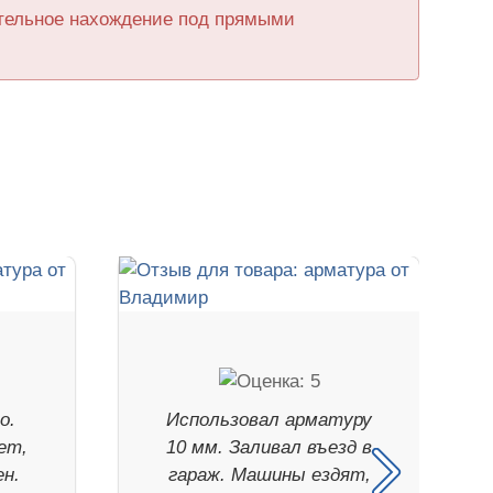
ительное нахождение под прямыми
о.
Использовал арматуру
ет,
10 мм. Заливал въезд в
н.
гараж. Машины ездят,