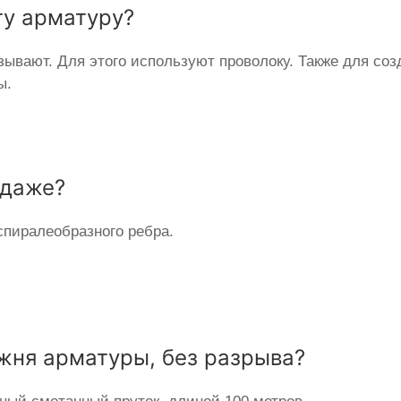
ту арматуру?
зывают. Для этого используют проволоку. Также для со
ы.
одаже?
спиралеобразного ребра.
ржня арматуры, без разрыва?