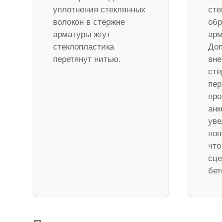
уплотнения стеклянных
сте
волокон в стержне
обр
арматуры жгут
арм
стеклопластика
Доп
перетянут нитью.
вне
ст
пер
про
анк
уве
пов
что
сце
бет