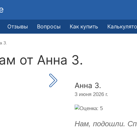
е
Отзывы
Вопросы
Как купить
Калькулят
а З.
кам от
Анна З.
Анна З.
3 июня 2026 г.
Нам, подошли. Сп