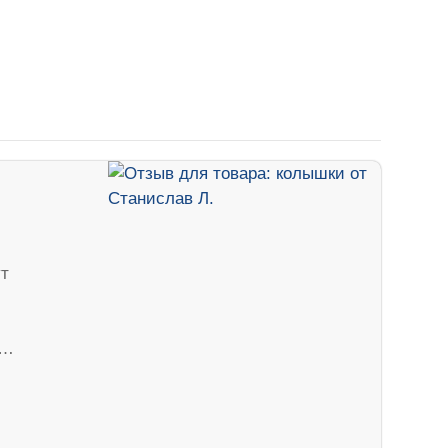
ут
ч…