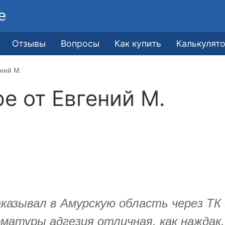
е
Отзывы
Вопросы
Как купить
Калькулят
ений М.
ре от
​Евгений М.
казывал в Амурскую область через ТК 
матуры адгезия отличная, как наждак,