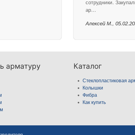
сотрудники. Закупал
ар…
Алексей М., 05.02.2
ь арматуру
Каталог
Стеклопластиковая ар
Колышки
м
Фибра
м
Как купить
м
изводителя