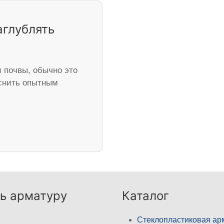
аглублять
и почвы, обычно это
яснить опытным
ь арматуру
Каталог
Стеклопластиковая ар