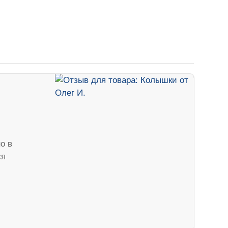
о в
ся