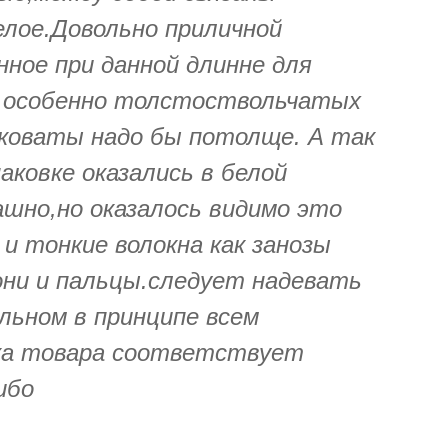
елое.Довольно приличной
ное при данной длинне для
р особенно толстоствольчатых
пковаты надо бы потолще. А так
аковке оказались в белой
шно,но оказалось видимо это
и тонкие волокна как занозы
они и пальцы.следует надевать
льном в принципе всем
ка товара соответствует
ибо