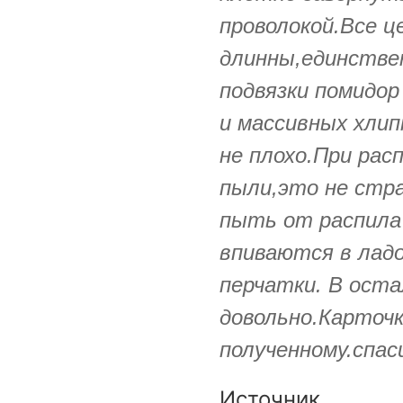
проволокой.Все ц
длинны,единствен
подвязки помидо
и массивных хли
не плохо.При расп
пыли,это не стра
пыть от распила 
впиваются в лад
перчатки. В оста
довольно.Карточ
полученному.спас
Источник