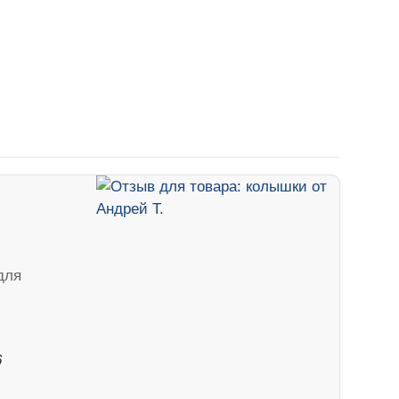
для
6