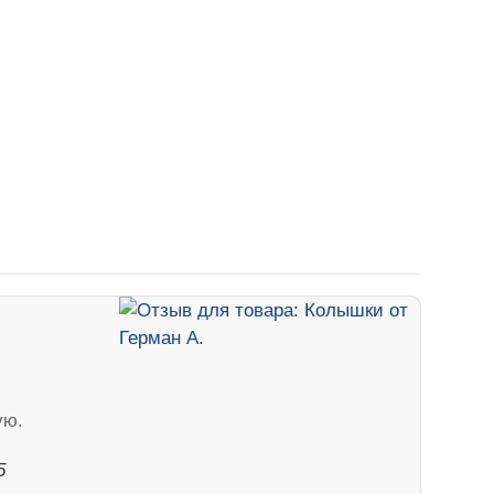
ую.
5