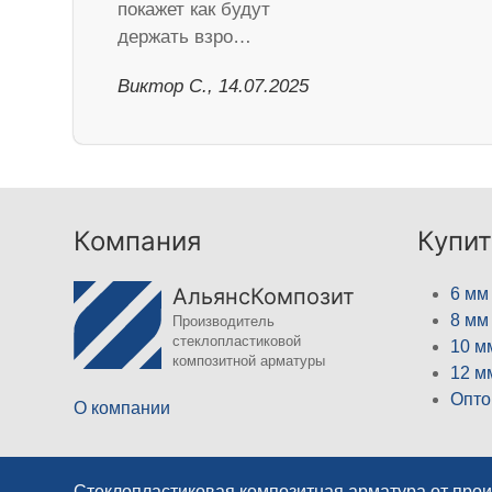
покажет как будут
держать взро…
Виктор С., 14.07.2025
Компания
Купит
АльянсКомпозит
6 мм
8 мм
Производитель
стеклопластиковой
10 м
композитной арматуры
12 м
Опто
О компании
Стеклопластиковая композитная арматура от про