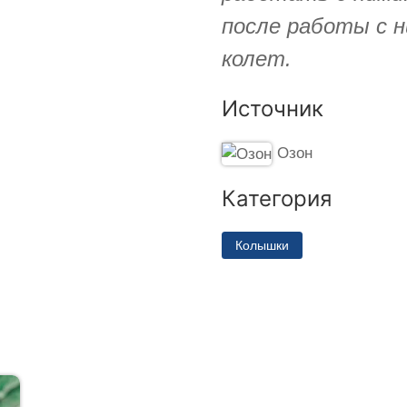
после работы с н
колет.
Источник
Озон
Категория
Колышки