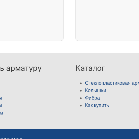
ь арматуру
Каталог
Стеклопластиковая ар
Колышки
м
Фибра
м
Как купить
м
изводителя